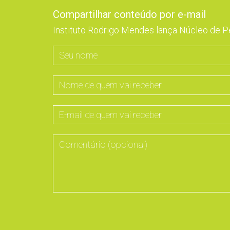
Compartilhar conteúdo por e-mail
Instituto Rodrigo Mendes lança Núcleo de P
Seu
nome
Nome
de
quem
E-
vai
mail
receber
de
Comentário
quem
(opcional)
vai
receber
Não
preencha