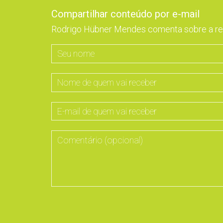
Compartilhar conteúdo por e-mail
Rodrigo Hübner Mendes comenta sobre a rev
Seu
nome
Nome
de
quem
E-
vai
mail
receber
de
Comentário
quem
(opcional)
vai
receber
Não
preencha