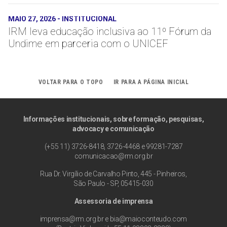
MAIO 27, 2026
-
INSTITUCIONAL
IRM leva educação inclusiva ao 11º Fórum da
Undime em parceria com o UNICEF
VOLTAR PARA O TOPO
IR PARA A PÁGINA INICIAL
Informações institucionais, sobre formação, pesquisas,
advocacy e comunicação
(+55 11) 3726-8418, 3726-4468 e 99281-7287
comunicacao@rm.org.br
Rua Dr. Virgílio de Carvalho Pinto, 445 - Pinheiros,
São Paulo - SP, 05415-030
Assessoria de imprensa
imprensa@rm.org.br
e
bia@maioconteudo.com