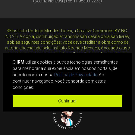
(Beatriz Vichessi | +55 11 98303-2233)
©
Instituto Rodrigo Mendes. Licença Creative Commons BY-NC-
ND 2.5. A cópia, distribuição e transmissão dessa obra são livres,
sob as seguintes condições: você deve creditar a obra como de
autoria e licenciada pelo Instituto Rodrigo Mendes; é vedado o uso
para fins comerciais; é vedada a alteração, transformação ou
criação em cima dessa obra, a não ser com autorização
O
IRM
utiliza cookies e outras tecnologias semelhantes
expressa do licenciante.
para melhorar a sua experiência em nossos portais, de
acordo com a nossa
Política de Privacidade
. Ao
Política de Privacidade
continuar navegando, você concorda com estas
condições.
Continuar