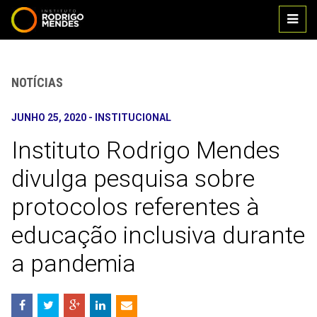
Main
IR PARA O CONTEÚDO
IR PARA O MENU
men
NOTÍCIAS
JUNHO 25, 2020
-
INSTITUCIONAL
Instituto Rodrigo Mendes
divulga pesquisa sobre
protocolos referentes à
educação inclusiva durante
a pandemia
Compartilhe
nas