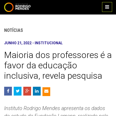
Main
IR PARA O CONTEÚDO
IR PARA O MENU
men
NOTÍCIAS
JUNHO 21, 2022
-
INSTITUCIONAL
Maioria dos professores é a
favor da educação
inclusiva, revela pesquisa
Compartilhe
nas
redes
sociais:
Instituto Rodrigo Mendes apresenta os dados