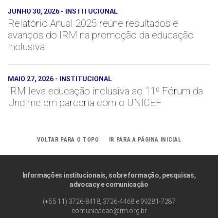
JUNHO 30, 2026
-
INSTITUCIONAL
Relatório Anual 2025 reúne resultados e
avanços do IRM na promoção da educação
inclusiva
MAIO 27, 2026
-
INSTITUCIONAL
IRM leva educação inclusiva ao 11º Fórum da
Undime em parceria com o UNICEF
VOLTAR PARA O TOPO
IR PARA A PÁGINA INICIAL
Informações institucionais, sobre formação, pesquisas,
advocacy e comunicação
(+55 11) 3726-8418, 3726-4468 e 99281-7287
comunicacao@rm.org.br