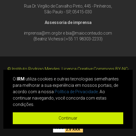
Rua Dr. Virgílio de Carvalho Pinto, 445 - Pinheiros,
São Paulo - SP, 05415-030
Assessoria de imprensa
imprensa@rm.org.br
e
bia@maioconteudo.com
(Beatriz Vichessi | +55 11 98303-2233)
©
Instituto Rodrigo Mendes. Licença Creative Commons BY-NC-
ND 2.5. A cópia, distribuição e transmissão dessa obra são livres,
O
IRM
utiliza cookies e outras tecnologias semelhantes
sob as seguintes condições: você deve creditar a obra como de
para melhorar a sua experiência em nossos portais, de
autoria e licenciada pelo Instituto Rodrigo Mendes; é vedado o uso
acordo com a nossa
Política de Privacidade
. Ao
para fins comerciais; é vedada a alteração, transformação ou
criação em cima dessa obra, a não ser com autorização
continuar navegando, você concorda com estas
expressa do licenciante.
condições.
Política de Privacidade
Continuar