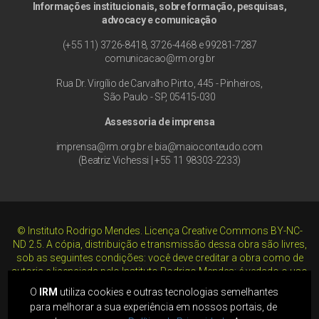
Informações institucionais, sobre formação, pesquisas,
advocacy e comunicação
(+55 11) 3726-8418, 3726-4468 e 99281-7287
comunicacao@rm.org.br
Rua Dr. Virgílio de Carvalho Pinto, 445 - Pinheiros,
São Paulo - SP, 05415-030
Assessoria de imprensa
imprensa@rm.org.br
e
bia@maioconteudo.com
(Beatriz Vichessi | +55 11 98303-2233)
©
Instituto Rodrigo Mendes. Licença Creative Commons BY-NC-
ND 2.5. A cópia, distribuição e transmissão dessa obra são livres,
sob as seguintes condições: você deve creditar a obra como de
autoria e licenciada pelo Instituto Rodrigo Mendes; é vedado o uso
para fins comerciais; é vedada a alteração, transformação ou
O
IRM
utiliza cookies e outras tecnologias semelhantes
criação em cima dessa obra, a não ser com autorização
para melhorar a sua experiência em nossos portais, de
expressa do licenciante.