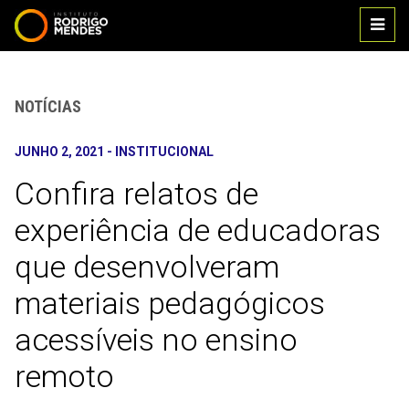
Main
IR PARA O CONTEÚDO
IR PARA O MENU
men
NOTÍCIAS
JUNHO 2, 2021
-
INSTITUCIONAL
Confira relatos de
experiência de educadoras
que desenvolveram
materiais pedagógicos
acessíveis no ensino
remoto